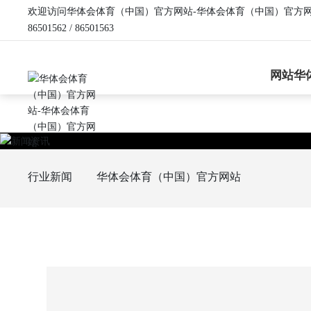
华体会体育（中国）官方
欢迎访问华体会体育（中国）官方网站-华体会体育（中国）官方网
86501562
/
86501563
网站华
行业新闻
华体会体育（中国）官方网站