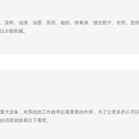
、染料、油漆、油墨、医药、磁粉、铁氧体、感光胶片、农药、造
以分散机械。
重大设备，对系统的工作效率起着重要的作用，为了让更多的人可
的话那就接着往下看吧。