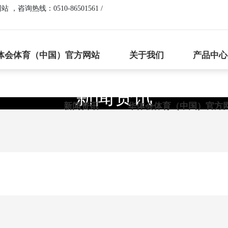
网站
站 ，咨询热线：
0510-86501561
/
体会体育（中国）官方网站
关于我们
产品中心
新闻资讯
新闻资讯
华体会体育（中国）官方
致力于涂料、油墨行业的设备设计和制造