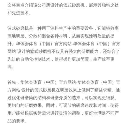
文将重点介绍该公司所设计的篮式砂磨机，展示其独特之处
和先进技术。
篮式砂磨机是一种用于涂料生产中的重要设备，它能够效率
高地研磨、分散和混合各种材料，从而实现涂料质量的提
升。华体会体育（中国）官方网站-华体会体育（中国）官方
网站 设计的篮式砂磨机不仅具有强大的研磨能力，还结合了
先进的自动化控制技术，使得操作更加简便，生产效率更
高。
首先，华体会体育（中国）官方网站-华体会体育（中国）官
方网站 设计的篮式砂磨机在研磨效果上做到了精益求精。通
过优化研磨筒的结构和研磨介质的选择，可以实现更细腻、
更均匀的研磨效果。同时，可调节的研磨速度和时间，使得
用户能够根据实际需求进行灵活的调整，更好地满足不同产
品的要求。