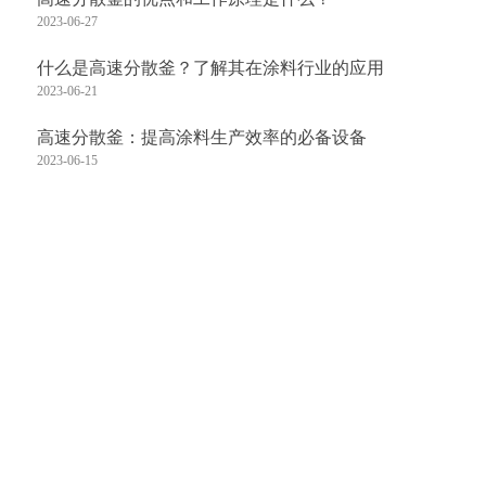
2023-06-27
什么是高速分散釜？了解其在涂料行业的应用
2023-06-21
高速分散釜：提高涂料生产效率的必备设备
2023-06-15
联系信息
地 址：江苏省江阴市青阳镇锡澄路1490号
热线电话：
0510-86501561
86501562
86501563
电子邮件：
info@crisprsummit.com
邮 编：214401