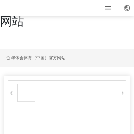
华体会体育（中国）官方
网站
华体会体育（中国）官方网站